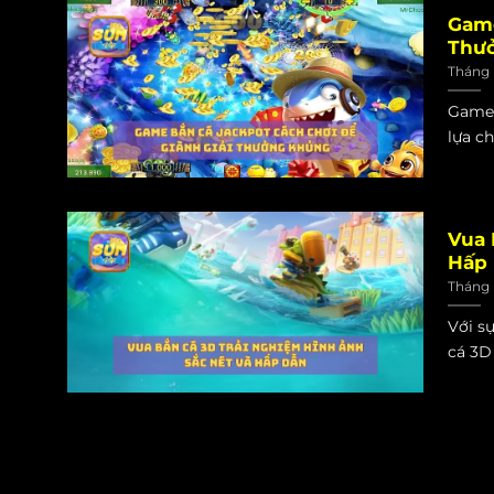
Game
Thư
Tháng 
Game 
lựa ch
Vua 
Hấp
Tháng 
Với s
cá 3D đ