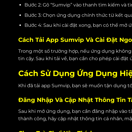
Bước 2: Gõ “Sumvip” vào thanh tìm kiếm và 
Bước 3: Chọn ứng dụng chính thức từ kết quả
Bước 4: Sau khi cài đặt xong, bạn có thể mở
Cách Tải App Sumvip Và Cài Đặt Ng
Trong một số trường hợp, nếu ứng dụng không c
tin cậy. Sau khi tải về, bạn cần cho phép cài đ
Cách Sử Dụng Ứng Dụng Hi
Khi đã tải app Sumvip, bạn sẽ muốn tận dụng tố
Đăng Nhập Và Cập Nhật Thông Tin T
Sau khi mở ứng dụng, bạn cần đăng nhập vào tài
thành công, hãy cập nhật thông tin cá nhân, m