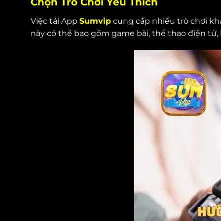
Chọn Trò Chơi Yêu Thích
Việc tải App
Sumvip
cung cấp nhiều trò chơi kh
này có thể bao gồm game bài, thể thao điện tử, 