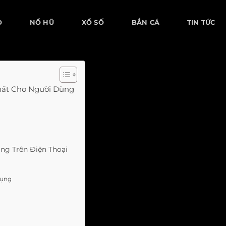
O
NỔ HŨ
XỔ SỐ
BẮN CÁ
TIN TỨC
hất Cho Người Dùng
ng Trên Điện Thoại
Dụng