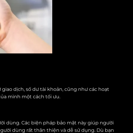
giao dịch, số dư tài khoản, cũng như các hoạt
của mình một cách tối ưu.
ười dùng. Các biện pháp bảo mật này giúp người
 người dùng rất thân thiện và dễ sử dụng. Dù bạn