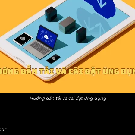
Hướng dẫn tải và cài đặt ứng dụng
bạn.