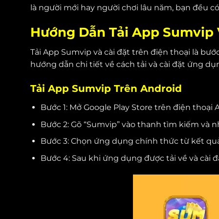
là người mới hay người chơi lâu năm, bạn đều có
Hướng Dẫn Tải App Sumvip V
Tải App Sumvip và cài đặt trên điện thoại là bư
hướng dẫn chi tiết về cách tải và cài đặt ứng d
Tải App Sumvip Trên Android
Bước 1: Mở Google Play Store trên điện thoại 
Bước 2: Gõ “Sumvip” vào thanh tìm kiếm và n
Bước 3: Chọn ứng dụng chính thức từ kết quả
Bước 4: Sau khi ứng dụng được tải về và cài