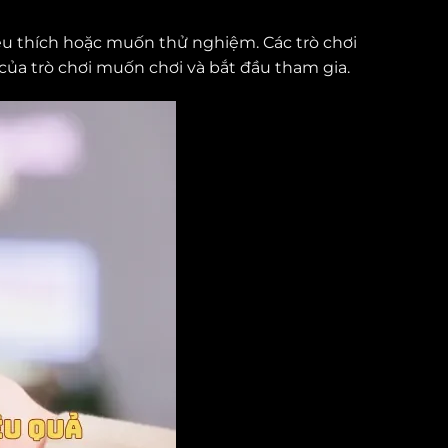
êu thích hoặc muốn thử nghiệm. Các trò chơi
 của trò chơi muốn chơi và bắt đầu tham gia.