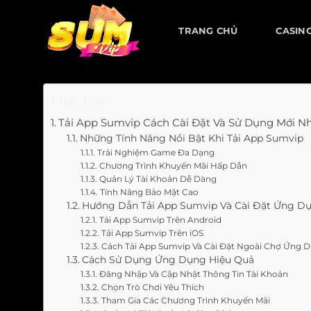
TRANG CHỦ
CASIN
Mục Lục
Tải App Sumvip Cách Cài Đặt Và Sử Dụng Mới N
Những Tính Năng Nổi Bật Khi Tải App Sumvip
Trải Nghiệm Game Đa Dạng
Chương Trình Khuyến Mãi Hấp Dẫn
Quản Lý Tài Khoản Dễ Dàng
Tính Năng Bảo Mật Cao
Hướng Dẫn Tải App Sumvip Và Cài Đặt Ứng Dụ
Tải App Sumvip Trên Android
Tải App Sumvip Trên iOS
Cách Tải App Sumvip Và Cài Đặt Ngoài Chợ Ứng 
Cách Sử Dụng Ứng Dụng Hiệu Quả
Đăng Nhập Và Cập Nhật Thông Tin Tài Khoản
Chọn Trò Chơi Yêu Thích
Tham Gia Các Chương Trình Khuyến Mãi