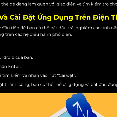
 thể dễ dàng làm quen với giao diện và tìm kiếm trò chơi
à Cài Đặt Ứng Dụng Trên Điện T
ớc đầu tiên để bạn có thể bắt đầu trải nghiệm các tính 
ụng trên các hệ điều hành phổ biến.
Android của bạn.
hấn Enter.
 tìm kiếm và nhấn vào nút “Cài Đặt”.
 đặt thành công, bạn có thể mở ứng dụng và bắt đầu đăn